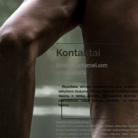
Kontaktai
kunokalviai@gmail.com
+37067553572
* Rezultatai skiriasi priklausomai nuo pradini
laikymosi tikslumo. Pirmąjį mėnesį sumažėja klub
šlaunų ir rankų apimtys. Tai pasieke klientai 
mankštinosi, valgė kalorijų deficite. Jų rieb
tipinis.
Atsakomybės apribojimas:
KunoKalviai.lt pateikiama informacija remiasi vienu arba daugiau 
tyrimų rezultatais ir kitais rašytiniais šaltiniais. Apibendrinant pat
ir/arba patogiau ir/arba suprantamiau Lietuvos rinkai, pavyz