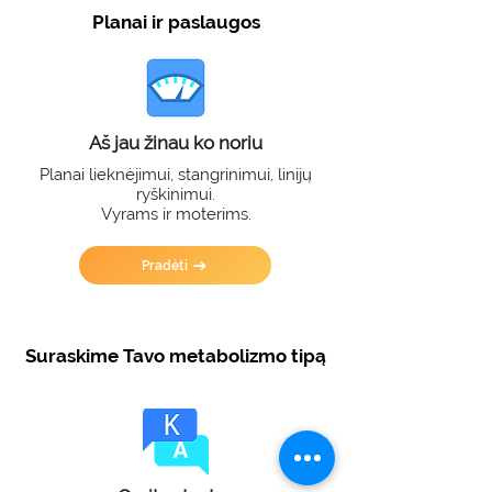
Planai ir paslaugos
Aš jau žinau ko noriu
Planai lieknėjimui, stangrinimui, linijų
ryškinimui.
Vyrams ir moterims.
Pradėti
Suraskime Tavo metabolizmo tipą